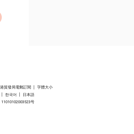
香港貿發局電郵訂閱
字體大小
한국어
日本語
1010102003523号