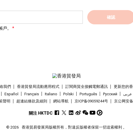
確認
帳戶。
絡我們
香港貿發局流動應用程式
訂閱商貿全接觸電郵通訊
更新您的
Español
Français
Italiano
Polski
Português
Pусский
عربى
策聲明
超連結條款及細則
網站導航
京ICP备09059244号
京公网安备 1
關注 HKTDC
© 2026
香港貿易發展局版權所有，對違反版權者保留一切追索權利 。