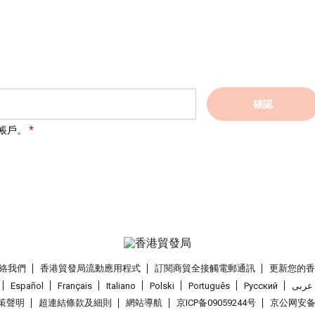
確認
帳戶。
絡我們
香港貿發局流動應用程式
訂閱商貿全接觸電郵通訊
更新您的
Español
Français
Italiano
Polski
Português
Pусский
عربى
策聲明
超連結條款及細則
網站導航
京ICP备09059244号
京公网安备 1