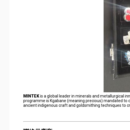
MINTEK
is a global leader in minerals and metallurgical
programme is Kgabane (meaning precious) mandated to ch
ancient indigenous craft and goldsmithing techniques to cr