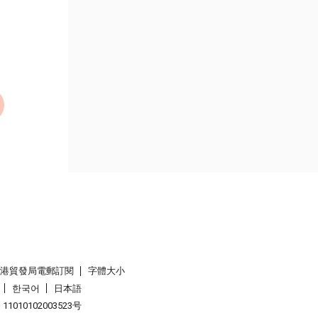
香港貿發局電郵訂閱
字體大小
한국어
日本語
1010102003523号