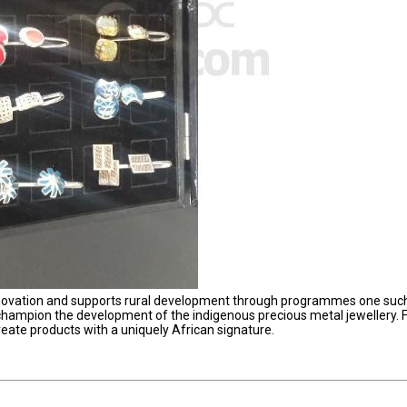
 innovation and supports rural development through programmes one suc
ampion the development of the indigenous precious metal jewellery. 
eate products with a uniquely African signature.