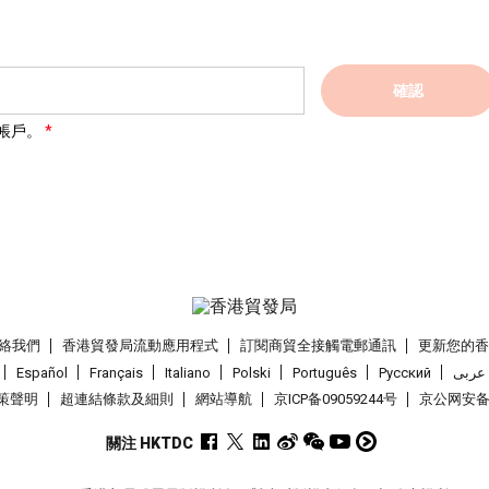
確認
帳戶。
絡我們
香港貿發局流動應用程式
訂閱商貿全接觸電郵通訊
更新您的
Español
Français
Italiano
Polski
Português
Pусский
عربى
策聲明
超連結條款及細則
網站導航
京ICP备09059244号
京公网安备 1
關注 HKTDC