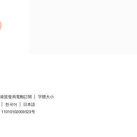
香港貿發局電郵訂閱
字體大小
한국어
日本語
1010102003523号