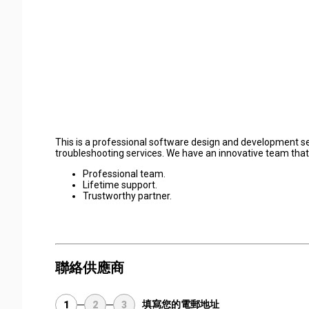
This is a professional software design and development s
troubleshooting services. We have an innovative team that
Professional team.
Lifetime support.
Trustworthy partner.
聯絡供應商
填寫您的電郵地址
1
2
3