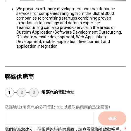
We provides offshore development and maintenance
services for companies ranging from the Global 3000
companies to promising startups combining proven
expertise in technology and domain expertise.
Teamsourcing can also provide service in the areas of
Custom Application/Software Development Outsourcing,
Offshore website development, Web Application
Development, mobile application development and
application integration.
聯絡供應商
填寫您的電郵地址
1
2
3
電郵地址
(填寫您的公司電郵地址以獲取供應商的迅速回覆)
確認
我們會為您建立一個帳戶以聯絡供應商，請查看電郵並啟動帳戶。