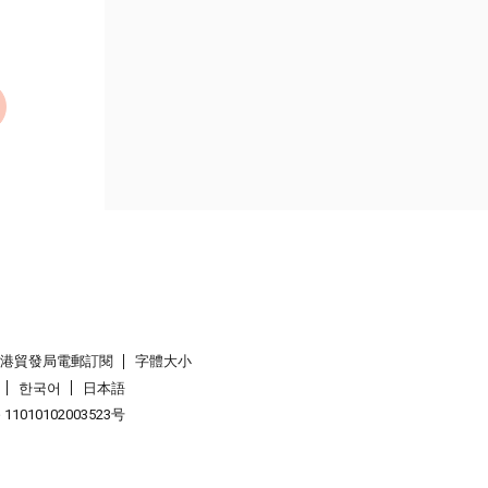
香港貿發局電郵訂閱
字體大小
한국어
日本語
1010102003523号