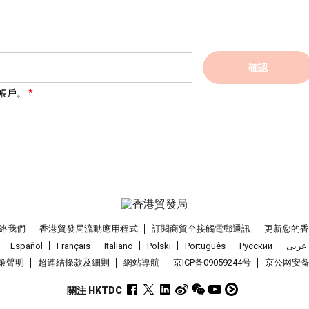
確認
帳戶。
絡我們
香港貿發局流動應用程式
訂閱商貿全接觸電郵通訊
更新您的
Español
Français
Italiano
Polski
Português
Pусский
عربى
策聲明
超連結條款及細則
網站導航
京ICP备09059244号
京公网安备 1
關注 HKTDC