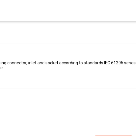
ging connector, inlet and socket according to standards IEC 61296 series
ce.