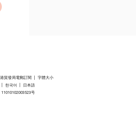
香港貿發局電郵訂閱
字體大小
한국어
日本語
1010102003523号