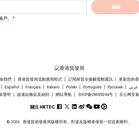
確認
帳戶。
絡我們
香港貿發局流動應用程式
訂閱商貿全接觸電郵通訊
更新您的
Español
Français
Italiano
Polski
Português
Pусский
عربى
策聲明
超連結條款及細則
網站導航
京ICP备09059244号
京公网安备 1
關注 HKTDC
© 2026
香港貿易發展局版權所有，對違反版權者保留一切追索權利 。