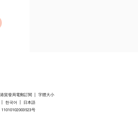
香港貿發局電郵訂閱
字體大小
한국어
日本語
1010102003523号