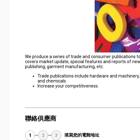
We produce a series of trade and consumer publications to
covers market update, special features and reports of new
publishing, garment manufacturing, etc.
Trade publications include hardware and machinery, 
and chemicals.
Increase your competitiveness.
聯絡供應商
填寫您的電郵地址
1
2
3