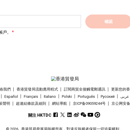
確認
帳戶。
絡我們
香港貿發局流動應用程式
訂閱商貿全接觸電郵通訊
更新您的
Español
Français
Italiano
Polski
Português
Pусский
عربى
策聲明
超連結條款及細則
網站導航
京ICP备09059244号
京公网安备 1
關注 HKTDC
© 2026
香港貿易發展局版權所有，對違反版權者保留一切追索權利 。