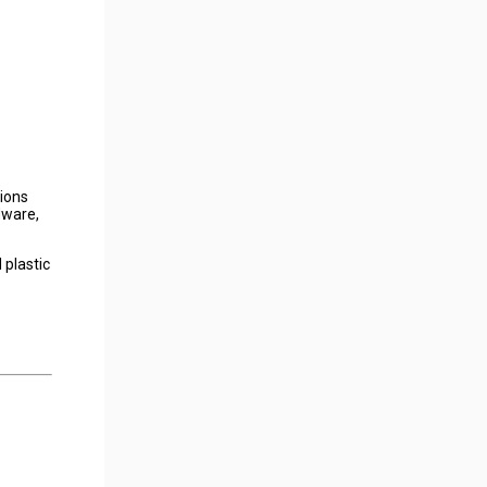
tions
dware,
 plastic