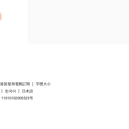
香港貿發局電郵訂閱
字體大小
한국어
日本語
1010102003523号