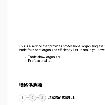
This is a service that provides professional organizing a
trade fairs best organized efficiently. Let us make your eve
Trade show organizer.
Professional team.
聯絡供應商
填寫您的電郵地址
1
2
3