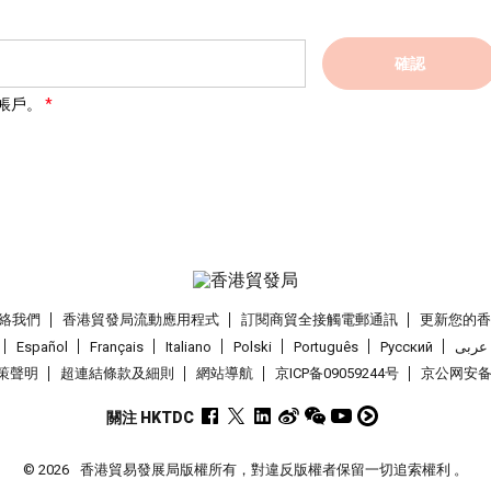
確認
帳戶。
絡我們
香港貿發局流動應用程式
訂閱商貿全接觸電郵通訊
更新您的
Español
Français
Italiano
Polski
Português
Pусский
عربى
策聲明
超連結條款及細則
網站導航
京ICP备09059244号
京公网安备 1
關注 HKTDC
© 2026
香港貿易發展局版權所有，對違反版權者保留一切追索權利 。