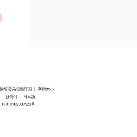
香港貿發局電郵訂閱
字體大小
한국어
日本語
1010102003523号