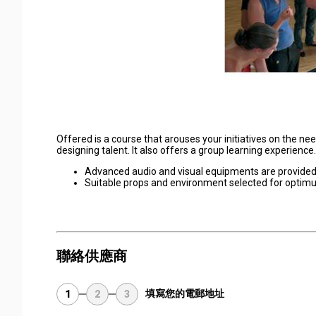
Offered is a course that arouses your initiatives on the need
designing talent. It also offers a group learning experience.
Advanced audio and visual equipments are provide
Suitable props and environment selected for optim
聯絡供應商
填寫您的電郵地址
1
2
3