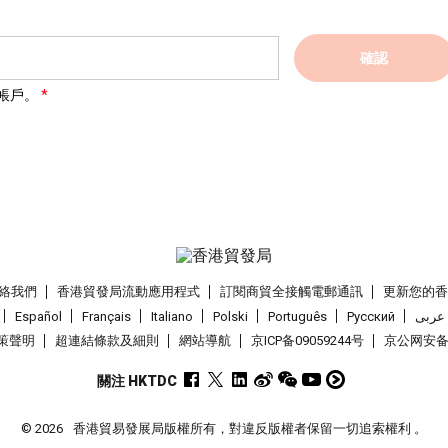
確認
帳戶。
絡我們
香港貿發局流動應用程式
訂閱商貿全接觸電郵通訊
更新您的
Español
Français
Italiano
Polski
Português
Pусский
عربى
策聲明
超連結條款及細則
網站導航
京ICP备09059244号
京公网安备 1
關注 HKTDC
© 2026
香港貿易發展局版權所有，對違反版權者保留一切追索權利 。