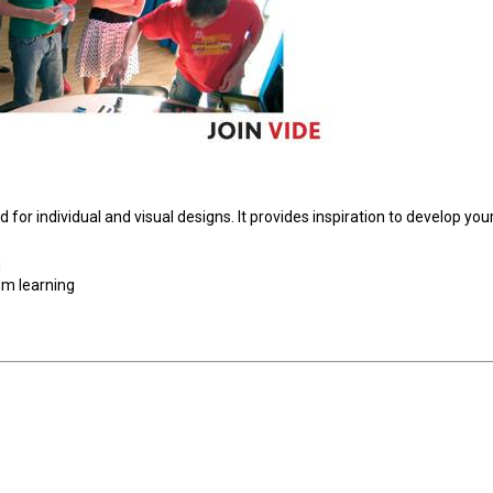
 for individual and visual designs. It provides inspiration to develop your
d
um learning