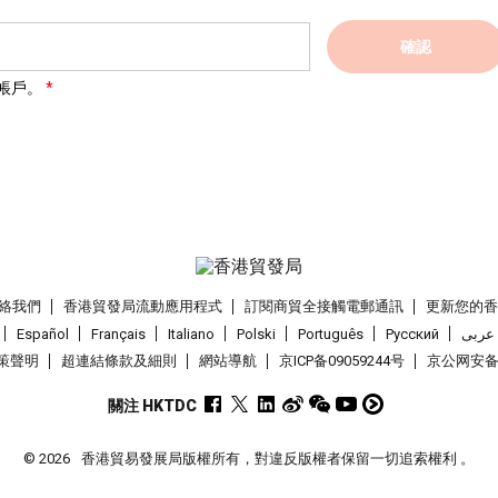
確認
帳戶。
絡我們
香港貿發局流動應用程式
訂閱商貿全接觸電郵通訊
更新您的
Español
Français
Italiano
Polski
Português
Pусский
عربى
策聲明
超連結條款及細則
網站導航
京ICP备09059244号
京公网安备 1
關注 HKTDC
© 2026
香港貿易發展局版權所有，對違反版權者保留一切追索權利 。