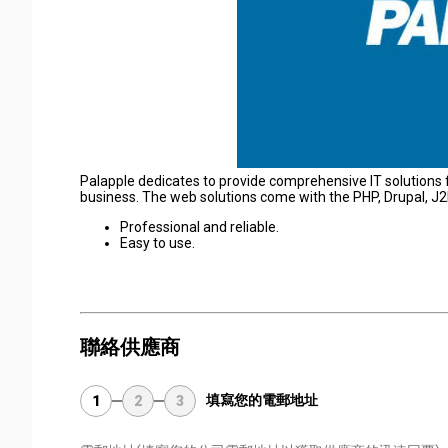
Palapple dedicates to provide comprehensive IT solutions 
business. The web solutions come with the PHP, Drupal, J2E
Professional and reliable.
Easy to use.
聯絡供應商
填寫您的電郵地址
1
2
3