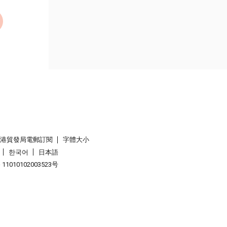
香港貿發局電郵訂閱
字體大小
한국어
日本語
1010102003523号