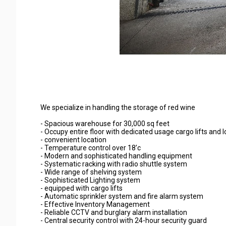
We specialize in handling the storage of red wine
- Spacious warehouse for 30,000 sq feet
- Occupy entire floor with dedicated usage cargo lifts and lo
- convenient location
- Temperature control over 18’c
- Modern and sophisticated handling equipment
- Systematic racking with radio shuttle system
- Wide range of shelving system
- Sophisticated Lighting system
- equipped with cargo lifts
- Automatic sprinkler system and fire alarm system
- Effective Inventory Management
- Reliable CCTV and burglary alarm installation
- Central security control with 24-hour security guard