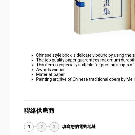
Chinese style book is delicately bound by using the s
The top quality paper guarantees maximum durabilit
This item is especially suitable for printing scripts o
Awards winner.
Material: paper.
Painting archive of Chinese traditional opera by Mei
聯絡供應商
填寫您的電郵地址
1
2
3