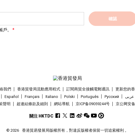
確認
帳戶。
絡我們
香港貿發局流動應用程式
訂閱商貿全接觸電郵通訊
更新您的
Español
Français
Italiano
Polski
Português
Pусский
عربى
策聲明
超連結條款及細則
網站導航
京ICP备09059244号
京公网安备 1
關注 HKTDC
© 2026
香港貿易發展局版權所有，對違反版權者保留一切追索權利 。