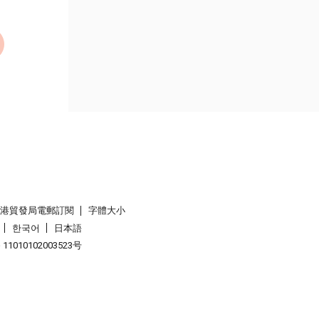
香港貿發局電郵訂閱
字體大小
한국어
日本語
1010102003523号