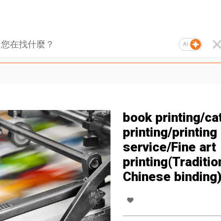
AI
book printing/ca
printing/printing
service/Fine art
printing(Traditio
Chinese binding