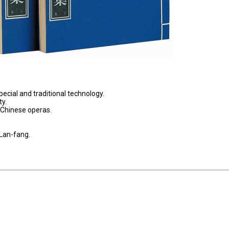
pecial and traditional technology.
y.
f Chinese operas.
 Lan-fang.