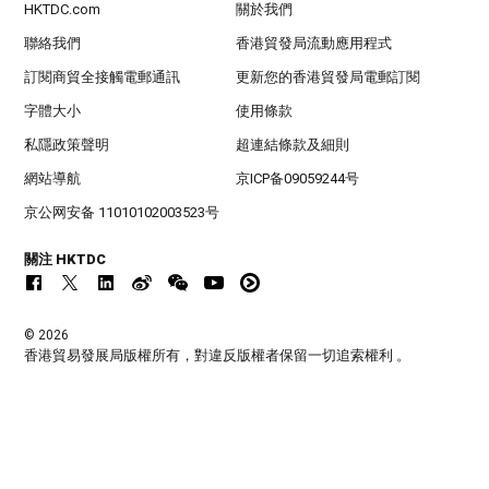
HKTDC.com
關於我們
聯絡我們
香港貿發局流動應用程式
訂閱商貿全接觸電郵通訊
更新您的香港貿發局電郵訂閱
字體大小
使用條款
私隱政策聲明
超連結條款及細則
網站導航
京ICP备09059244号
京公网安备 11010102003523号
關注 HKTDC
© 2026
香港貿易發展局版權所有，對違反版權者保留一切追索權利 。