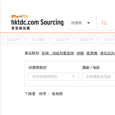
供應商
建築材料
五金機械
地板材料
牆體材料
吊頂材
產品類別:
瓷磚，地板和覆蓋物
砌圖
吸塵機
廣告諮詢
供應商類別
國家 / 地區
全部供應商類別
全部國家及地區
篩選
排序 ：
最相關