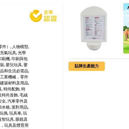
件）, 人物模型,
充氣玩具, 光學
印刷機, 印刷與包
, 嬰兒玩具, 嬰
貼牌生產能力
用品和生活必需品,
 工業機械，零件
 建築材料及用品,
, 時尚配飾, 時
及時尚首飾, 毛絨
安全, 汽車零件及
和水槍, 派對用品,
玩偶, 玩具車, 玩
益智玩具, 眼鏡及
 禮品，玩具及體育用