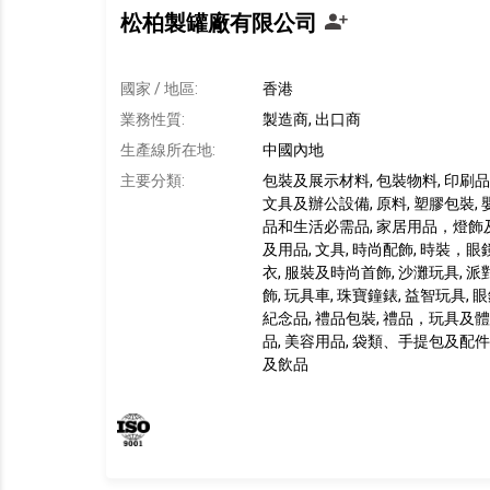
松柏製罐廠有限公司
國家 / 地區:
香港
業務性質:
製造商, 出口商
生產線所在地
:
中國內地
主要分類:
包裝及展示材料, 包裝物料, 印刷品
文具及辦公設備, 原料, 塑膠包裝, 
品和生活必需品, 家居用品，燈飾及
及用品, 文具, 時尚配飾, 時裝，眼
衣, 服裝及時尚首飾, 沙灘玩具, 派對
飾, 玩具車, 珠寶鐘錶, 益智玩具, 
紀念品, 禮品包裝, 禮品，玩具及體
品, 美容用品, 袋類、手提包及配件,
及飲品