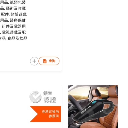
用品, 紙類包裝
品, 藝術及收藏
及配件, 賭博遊戲,
用品, 醫療保健
件，組件及電器用
, 電視遊戲及配
飲品, 食品及飲品
查詢
香港貿發局
參展商