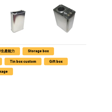
牌生產能力
Storage box
Tin box custom
Gift box
ckage