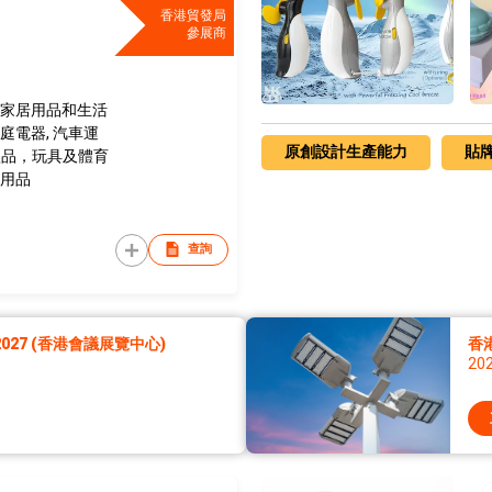
香港貿發局
參展商
 家居用品和生活
庭電器, 汽車運
原創設計生產能力
貼
, 禮品，玩具及體育
器用品
查詢
027 (香港會議展覽中心)
香
20