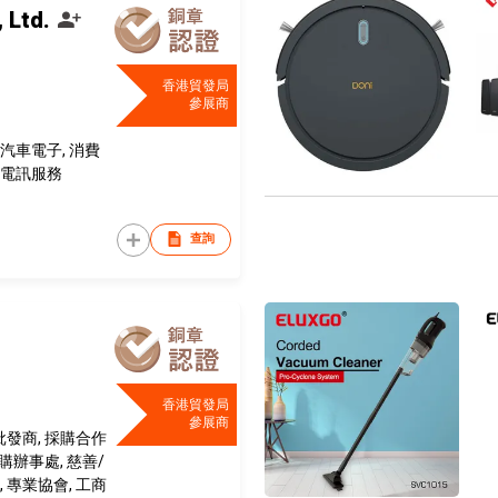
 Ltd.
香港貿發局
參展商
汽車電子, 消費
 電訊服務
查詢
香港貿發局
參展商
批發商, 採購合作
採購辦事處, 慈善/
 專業協會, 工商