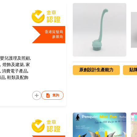
香港貿發局
參展商
 嬰兒護理及照顧,
燈飾及建築, 家
原創設計生產能力
貼
, 消費電子產品,
用品, 鞋類及配飾
查詢