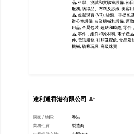
品, 科學、測試和實驗室設備, 節日
服務, 紡織品、布料及紗線, 美容用
品, 虛擬現實 (VR), 袋類、手提包
辦公室設備, 農業機械和設備, 運動
用品, 金屬包裝, 鐘錶和時鐘, 零
品, 零件，組件和原材料, 電子產品
件, 電訊服務, 鞋類及配飾, 食品及
機械, 騎乘玩具, 高級珠寶
達利通香港有限公司
國家 / 地區:
香港
業務性質:
製造商