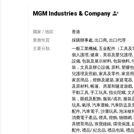
MGM Industries & Company
國家 / 地區:
香港
業務性質:
採購辦事處, 出口商, 出口代理
主要分類:
一般工業機械, 五金配件（工具及零
個人護理, 健康，美容及嬰兒護理, 
設備, 包裝及展示材料, 包裝物料, 
裝，文具及辦公設備, 原料, 塑膠包裝
兒護理及照顧, 家具及零件, 家居
家居用品，燈飾及建築, 家庭電器,
及原材料, 帳篷、房屋和隧道遊戲,
手動工具, 手工玩具, 指尖陀螺, 文具
裝，眼鏡及配飾, 服裝/成衣, 服裝
玩具, 氣球, 汽車運輸, 汽車防盜及
配件, 汽車電子, 沙灘玩具, 泡沫槍
消費電子產品, 煙具, 燈飾, 物聯網, 
具體育用品, 珠寶鐘錶, 環境保護, 
配件, 禮品/ 紀念品, 禮品包裝,