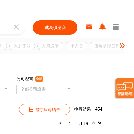
成為供應商
品
家庭電器
家用設備
小家電
電氣清潔器具
公司證書
全新
全部公司證書
搜尋結果：454
儲存搜尋結果
P.
of 19