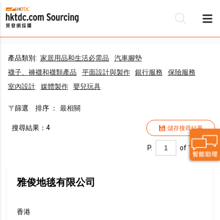
產品類別:
家居用品和生活必需品
汽車腳墊
襪子、褲襪和襪類產品
平面設計與製作
銀行服務
保險服務
室內設計
媒體製作
嬰兒玩具
篩選
排序 ：
最相關
搜尋結果：4
儲存搜尋結果
P.
of 1
雅俊地毯有限公司
香港