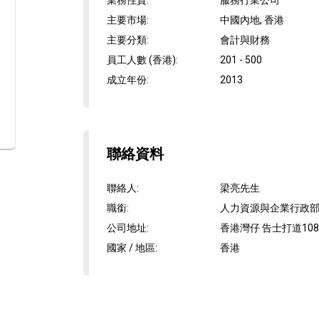
業務性質
:
服務行業公司
主要市場
:
中國內地, 香港
主要分類
:
會計與財務
員工人數 (香港)
:
201 - 500
成立年份
:
2013
聯絡資料
聯絡人
:
梁亮先生
職銜
:
人力資源與企業行政
公司地址
:
香港灣仔 告士打道108
國家 / 地區
:
香港