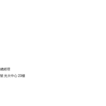
部總經理
號 光大中心 23樓