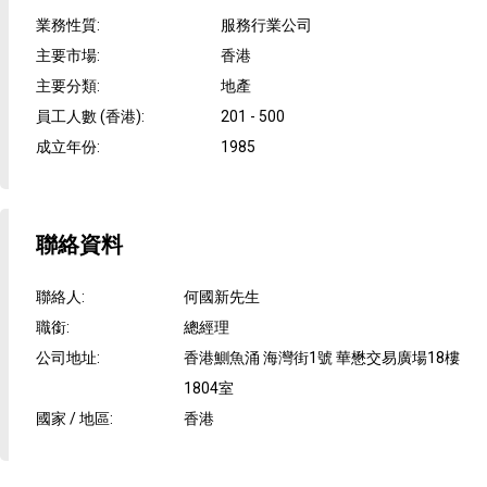
業務性質
:
服務行業公司
主要市場
:
香港
主要分類
:
地產
員工人數 (香港)
:
201 - 500
成立年份
:
1985
聯絡資料
聯絡人
:
何國新先生
職銜
:
總經理
公司地址
:
香港鰂魚涌 海灣街1號 華懋交易廣場18樓
1804室
國家 / 地區
:
香港