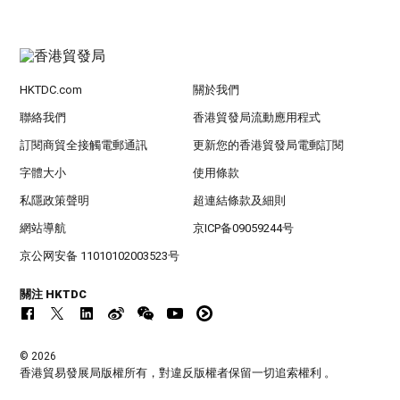
HKTDC.com
關於我們
聯絡我們
香港貿發局流動應用程式
訂閱商貿全接觸電郵通訊
更新您的香港貿發局電郵訂閱
字體大小
使用條款
私隱政策聲明
超連結條款及細則
網站導航
京ICP备09059244号
京公网安备 11010102003523号
關注 HKTDC
© 2026
香港貿易發展局版權所有，對違反版權者保留一切追索權利 。