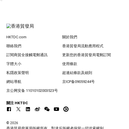
HKTDC.com
關於我們
聯絡我們
香港貿發局流動應用程式
訂閱商貿全接觸電郵通訊
更新您的香港貿發局電郵訂閱
字體大小
使用條款
私隱政策聲明
超連結條款及細則
網站導航
京ICP备09059244号
京公网安备 11010102003523号
關注 HKTDC
© 2026
香港貿易發展局版權所有，對違反版權者保留一切追索權利 。