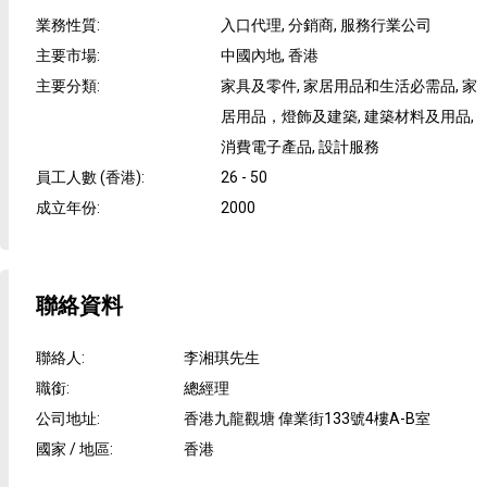
業務性質
:
入口代理, 分銷商, 服務行業公司
主要市場
:
中國內地, 香港
主要分類
:
家具及零件, 家居用品和生活必需品, 家
居用品，燈飾及建築, 建築材料及用品,
消費電子產品, 設計服務
員工人數 (香港)
:
26 - 50
成立年份
:
2000
聯絡資料
聯絡人
:
李湘琪先生
職銜
:
總經理
公司地址
:
香港九龍觀塘 偉業街133號4樓A-B室
國家 / 地區
:
香港