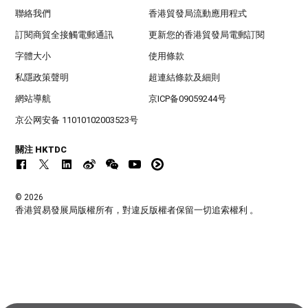
聯絡我們
香港貿發局流動應用程式
訂閱商貿全接觸電郵通訊
更新您的香港貿發局電郵訂閱
字體大小
使用條款
私隱政策聲明
超連結條款及細則
網站導航
京ICP备09059244号
京公网安备 11010102003523号
關注 HKTDC
© 2026
香港貿易發展局版權所有，對違反版權者保留一切追索權利 。