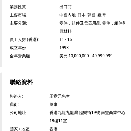
業務性質
:
出口商
主要市場
:
中國內地, 日本, 韓國, 臺灣
主要分類
:
零件，組件及電器用品, 零件，組件和
原材料
員工人數 (香港)
:
11 - 15
成立年份
:
1993
全年營業額
:
美元 10,000,000 - 49,999,999
聯絡資料
聯絡人
:
王意元先生
職銜
:
董事
公司地址
:
香港九龍九龍灣 臨樂街19號 南豐商業中心
18樓11室
國家 / 地區
:
香港