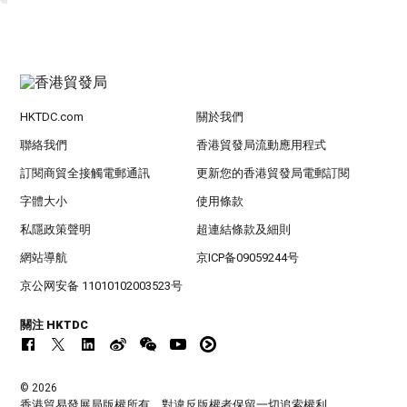
HKTDC.com
關於我們
聯絡我們
香港貿發局流動應用程式
訂閱商貿全接觸電郵通訊
更新您的香港貿發局電郵訂閱
字體大小
使用條款
私隱政策聲明
超連結條款及細則
網站導航
京ICP备09059244号
京公网安备 11010102003523号
關注 HKTDC
© 2026
香港貿易發展局版權所有，對違反版權者保留一切追索權利 。