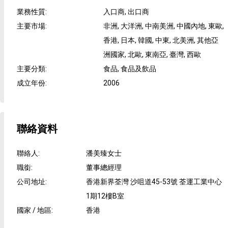
業務性質
:
入口商, 出口商
主要市場
:
非洲, 大洋洲, 中南美洲, 中國內地, 東歐,
香港, 日本, 韓國, 中東, 北美洲, 其他亞
洲國家, 北歐, 東南亞, 臺灣, 西歐
主要分類
:
食品, 食品及飲品
成立年份
:
2006
聯絡資料
聯絡人
:
潘美臻女士
職銜
:
董事總經理
公司地址
:
香港新界荃灣 沙咀道45-53號 荃運工業中心
1期12樓B室
國家 / 地區
:
香港