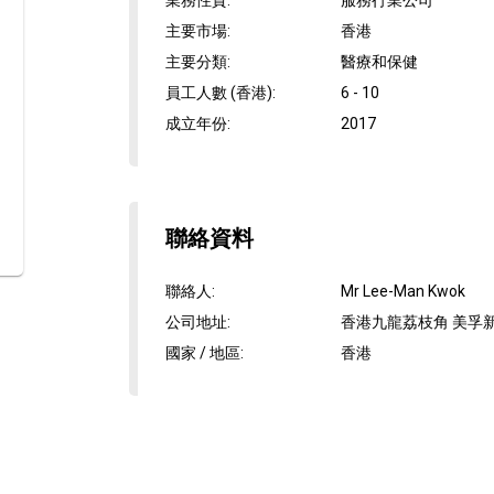
業務性質
:
服務行業公司
主要市場
:
香港
主要分類
:
醫療和保健
員工人數 (香港)
:
6 - 10
成立年份
:
2017
聯絡資料
聯絡人
:
Mr Lee-Man Kwok
公司地址
:
香港九龍荔枝角 美孚新
國家 / 地區
:
香港