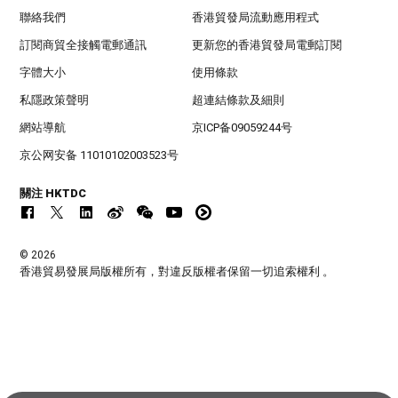
聯絡我們
香港貿發局流動應用程式
訂閱商貿全接觸電郵通訊
更新您的香港貿發局電郵訂閱
字體大小
使用條款
私隱政策聲明
超連結條款及細則
網站導航
京ICP备09059244号
京公网安备 11010102003523号
關注 HKTDC
© 2026
香港貿易發展局版權所有，對違反版權者保留一切追索權利 。