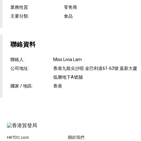
業務性質
:
零售商
主要分類
:
食品
聯絡資料
聯絡人
:
Miss Livia Lam
公司地址
:
香港九龍尖沙咀 金巴利道61-63號 嘉新大廈
低層地下A號舖
國家 / 地區
:
香港
HKTDC.com
關於我們