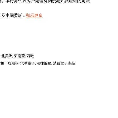
務。本行亦代表客戶處理有關侵犯知識產權的司法
中國委託...
顯示更多
, 北美洲, 東南亞, 西歐
一般服務, 汽車電子, 法律服務, 消費電子產品