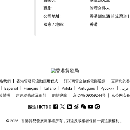
聯絡人
:
湯達熙先生
職銜
:
管理合夥人
公司地址
:
香港鰂魚涌 筲箕灣道1號 
國家 / 地區
:
香港
絡我們
香港貿發局流動應用程式
訂閱商貿全接觸電郵通訊
更新您的
Español
Français
Italiano
Polski
Português
Pусский
عربى
策聲明
超連結條款及細則
網站導航
京ICP备09059244号
京公网安备 1
關注 HKTDC
© 2026
香港貿易發展局版權所有，對違反版權者保留一切追索權利 。