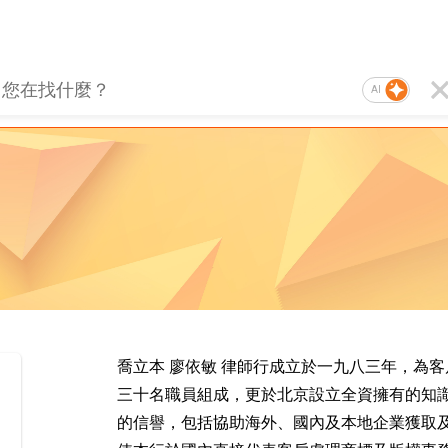
AI
喬立本 廖依敏 律師行成立於一九八三年，為
三十名職員組成，更於北京設立全資擁有的知
的信譽，包括協助海外、國內及本地企業獲取