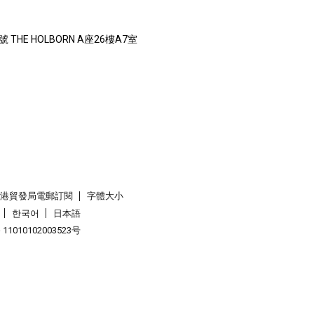
THE HOLBORN A座26樓A7室
香港貿發局電郵訂閱
字體大小
한국어
日本語
1010102003523号