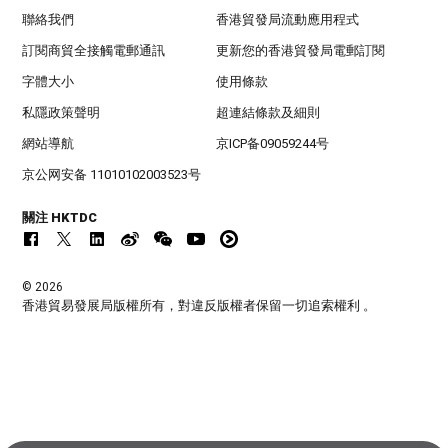
聯絡我們
香港貿發局流動應用程式
訂閱商貿全接觸電郵通訊
更新您的香港貿發局電郵訂閱
字體大小
使用條款
私隱政策聲明
超連結條款及細則
網站導航
京ICP备09059244号
京公网安备 11010102003523号
關注 HKTDC
© 2026
香港貿易發展局版權所有，對違反版權者保留一切追索權利 。