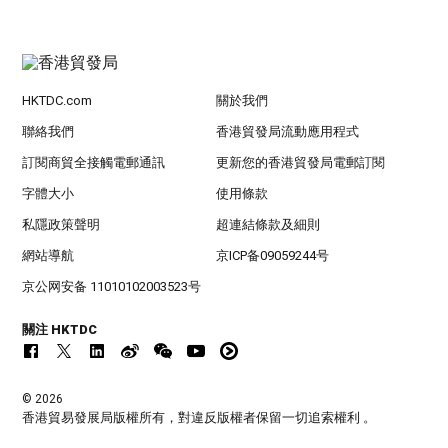
HKTDC.com
關於我們
聯絡我們
香港貿發局流動應用程式
訂閱商貿全接觸電郵通訊
更新您的香港貿發局電郵訂閱
字體大小
使用條款
私隱政策聲明
超連結條款及細則
網站導航
京ICP备09059244号
京公网安备 11010102003523号
關注 HKTDC
© 2026
香港貿易發展局版權所有，對違反版權者保留一切追索權利 。