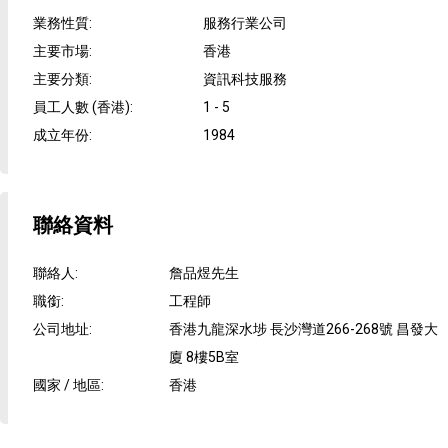
業務性質
:
服務行業公司
主要市場
:
香港
主要分類
:
資訊科技服務
員工人數 (香港)
:
1 - 5
成立年份
:
1984
聯絡資料
聯絡人
:
詹品煜先生
職銜
:
工程師
公司地址
:
香港九龍深水埗 長沙灣道266-268號 昌發大
廈 8樓5B室
國家 / 地區
:
香港