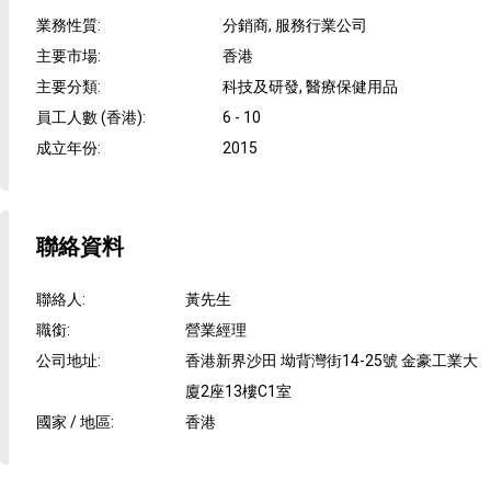
業務性質
:
分銷商, 服務行業公司
主要市場
:
香港
主要分類
:
科技及研發, 醫療保健用品
員工人數 (香港)
:
6 - 10
成立年份
:
2015
聯絡資料
聯絡人
:
黃先生
職銜
:
營業經理
公司地址
:
香港新界沙田 坳背灣街14-25號 金豪工業大
廈2座13樓C1室
國家 / 地區
:
香港