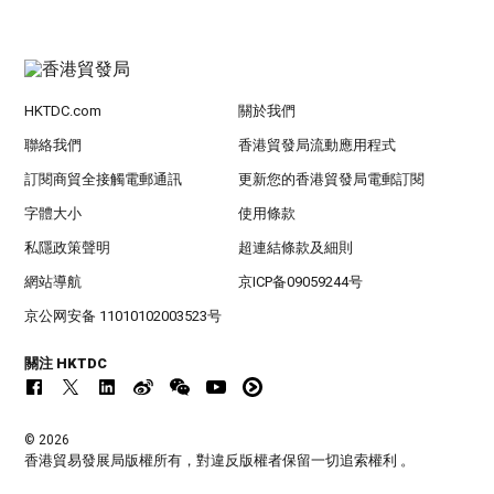
HKTDC.com
關於我們
聯絡我們
香港貿發局流動應用程式
訂閱商貿全接觸電郵通訊
更新您的香港貿發局電郵訂閱
字體大小
使用條款
私隱政策聲明
超連結條款及細則
網站導航
京ICP备09059244号
京公网安备 11010102003523号
關注 HKTDC
© 2026
香港貿易發展局版權所有，對違反版權者保留一切追索權利 。