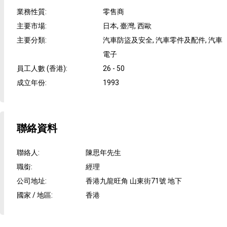
業務性質
:
零售商
主要市場
:
日本, 臺灣, 西歐
主要分類
:
汽車防盜及安全, 汽車零件及配件, 汽車
電子
員工人數 (香港)
:
26 - 50
成立年份
:
1993
聯絡資料
聯絡人
:
陳思年先生
職銜
:
經理
公司地址
:
香港九龍旺角 山東街71號 地下
國家 / 地區
:
香港