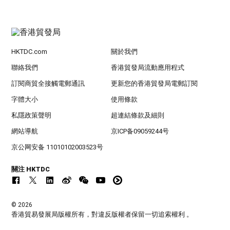
HKTDC.com
關於我們
聯絡我們
香港貿發局流動應用程式
訂閱商貿全接觸電郵通訊
更新您的香港貿發局電郵訂閱
字體大小
使用條款
私隱政策聲明
超連結條款及細則
網站導航
京ICP备09059244号
京公网安备 11010102003523号
關注 HKTDC
© 2026
香港貿易發展局版權所有，對違反版權者保留一切追索權利 。