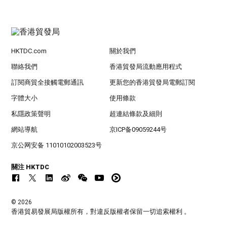
HKTDC.com
關於我們
聯絡我們
香港貿發局流動應用程式
訂閱商貿全接觸電郵通訊
更新您的香港貿發局電郵訂閱
字體大小
使用條款
私隱政策聲明
超連結條款及細則
網站導航
京ICP备09059244号
京公网安备 11010102003523号
關注 HKTDC
© 2026
香港貿易發展局版權所有，對違反版權者保留一切追索權利 。