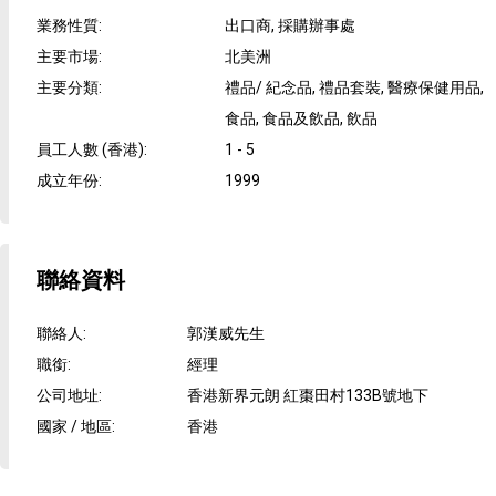
業務性質
:
出口商, 採購辦事處
主要市場
:
北美洲
主要分類
:
禮品/ 紀念品, 禮品套裝, 醫療保健用品,
食品, 食品及飲品, 飲品
員工人數 (香港)
:
1 - 5
成立年份
:
1999
聯絡資料
聯絡人
:
郭漢威先生
職銜
:
經理
公司地址
:
香港新界元朗 紅棗田村133B號地下
國家 / 地區
:
香港