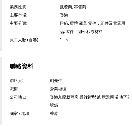
業務性質
:
批發商, 零售商
主要市場
:
香港
主要分類
:
燈飾, 環境保護, 零件，組件及電器用
品, 零件，組件和原材料
員工人數 (香港)
:
1 - 5
聯絡資料
聯絡人
:
劉先生
職銜
:
營業經理
公司地址
:
香港九龍新蒲崗 爵祿街86號 康景商場 地下2
號舖
國家 / 地區
:
香港