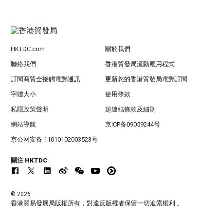
HKTDC.com
關於我們
聯絡我們
香港貿發局流動應用程式
訂閱商貿全接觸電郵通訊
更新您的香港貿發局電郵訂閱
字體大小
使用條款
私隱政策聲明
超連結條款及細則
網站導航
京ICP备09059244号
京公网安备 11010102003523号
關注 HKTDC
© 2026
香港貿易發展局版權所有，對違反版權者保留一切追索權利 。