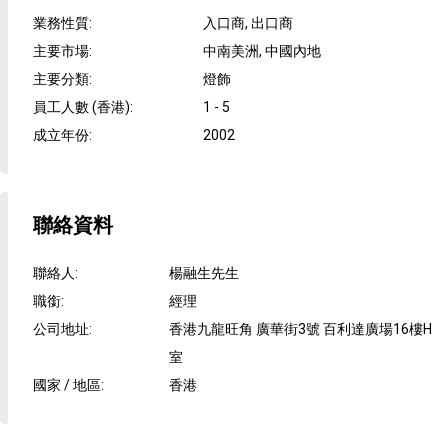
業務性質
:
入口商, 出口商
主要市場
:
中南美洲, 中國內地
主要分類
:
燈飾
員工人數 (香港)
:
1 - 5
成立年份
:
2002
聯絡資料
聯絡人
:
楊融生先生
職銜
:
經理
公司地址
:
香港九龍旺角 廣華街3號 百利達廣場16樓H
室
國家 / 地區
:
香港