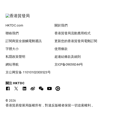
HKTDC.com
關於我們
聯絡我們
香港貿發局流動應用程式
訂閱商貿全接觸電郵通訊
更新您的香港貿發局電郵訂閱
字體大小
使用條款
私隱政策聲明
超連結條款及細則
網站導航
京ICP备09059244号
京公网安备 11010102003523号
關注 HKTDC
© 2026
香港貿易發展局版權所有，對違反版權者保留一切追索權利 。