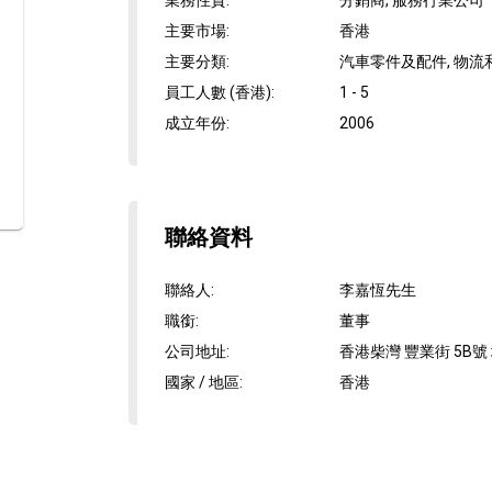
業務性質
:
分銷商, 服務行業公司
主要市場
:
香港
主要分類
:
汽車零件及配件, 物流
員工人數 (香港)
:
1 - 5
成立年份
:
2006
聯絡資料
聯絡人
:
李嘉恆先生
職銜
:
董事
公司地址
:
香港柴灣 豐業街 5B號
國家 / 地區
:
香港