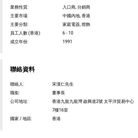
業務性質
:
入口商, 分銷商
主要市場
:
中國內地, 香港
主要分類
:
家庭電器, 燈飾
員工人數 (香港)
:
6 - 10
成立年份
:
1991
聯絡資料
聯絡人
:
宋漢仁先生
職銜
:
董事長
公司地址
:
香港九龍九龍灣 啟興道2號 太平洋貿易中心
7樓16室
國家 / 地區
:
香港