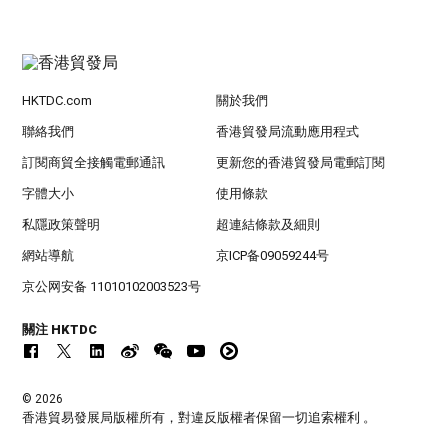
HKTDC.com
關於我們
聯絡我們
香港貿發局流動應用程式
訂閱商貿全接觸電郵通訊
更新您的香港貿發局電郵訂閱
字體大小
使用條款
私隱政策聲明
超連結條款及細則
網站導航
京ICP备09059244号
京公网安备 11010102003523号
關注 HKTDC
© 2026
香港貿易發展局版權所有，對違反版權者保留一切追索權利 。