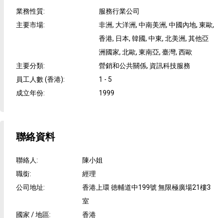
業務性質
:
服務行業公司
主要市場
:
非洲, 大洋洲, 中南美洲, 中國內地, 東歐,
香港, 日本, 韓國, 中東, 北美洲, 其他亞
洲國家, 北歐, 東南亞, 臺灣, 西歐
主要分類
:
營銷和公共關係, 資訊科技服務
員工人數 (香港)
:
1 - 5
成立年份
:
1999
聯絡資料
聯絡人
:
陳小姐
職銜
:
經理
公司地址
:
香港上環 徳輔道中199號 無限極廣場21樓3
室
國家 / 地區
:
香港