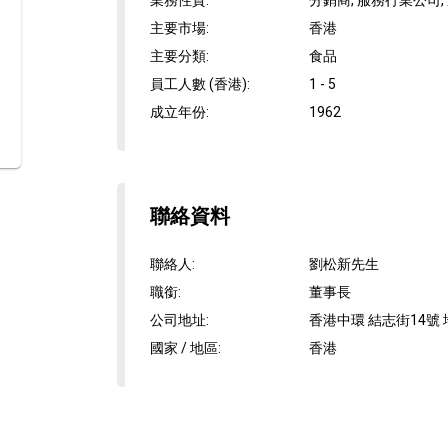
業務性質
:
分銷商, 服務行業公司,
主要市場
:
香港
主要分類
:
食品
員工人數 (香港)
:
1 - 5
成立年份
:
1962
聯絡資料
聯絡人
:
劉松新先生
職銜
:
董事長
公司地址
:
香港中環 結志街14號
國家 / 地區
:
香港