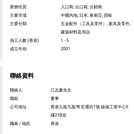
業務性質
:
入口商, 出口商, 分銷商
主要市場
:
中國內地, 日本, 東南亞, 西歐
主要分類
:
五金配件（工具及零件）, 家具及零件,
建築材料及用品
員工人數 (香港)
:
1 - 5
成立年份
:
2001
聯絡資料
聯絡人
:
江志豪先生
職銜
:
董事
公司地址
:
香港九龍九龍灣 宏通街1號 啟福工業中心5
樓21B室
國家 / 地區
:
香港