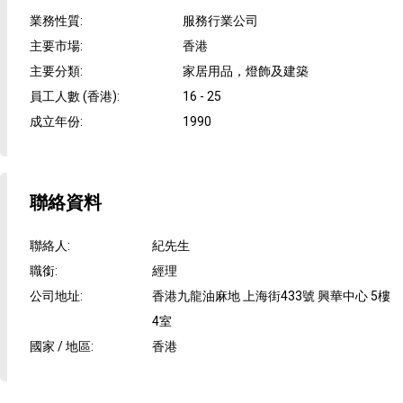
業務性質
:
服務行業公司
主要市場
:
香港
主要分類
:
家居用品，燈飾及建築
員工人數 (香港)
:
16 - 25
成立年份
:
1990
聯絡資料
聯絡人
:
紀先生
職銜
:
經理
公司地址
:
香港九龍油麻地 上海街433號 興華中心 5樓
4室
國家 / 地區
:
香港