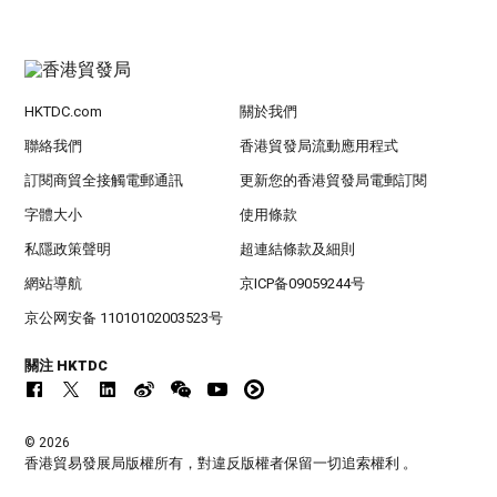
HKTDC.com
關於我們
聯絡我們
香港貿發局流動應用程式
訂閱商貿全接觸電郵通訊
更新您的香港貿發局電郵訂閱
字體大小
使用條款
私隱政策聲明
超連結條款及細則
網站導航
京ICP备09059244号
京公网安备 11010102003523号
關注 HKTDC
© 2026
香港貿易發展局版權所有，對違反版權者保留一切追索權利 。