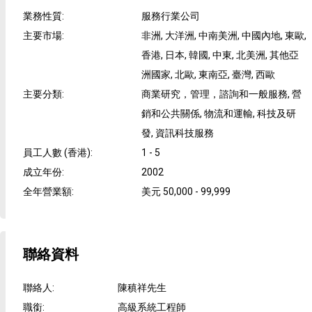
業務性質
:
服務行業公司
主要市場
:
非洲, 大洋洲, 中南美洲, 中國內地, 東歐,
香港, 日本, 韓國, 中東, 北美洲, 其他亞
洲國家, 北歐, 東南亞, 臺灣, 西歐
主要分類
:
商業研究，管理，諮詢和一般服務, 營
銷和公共關係, 物流和運輸, 科技及研
發, 資訊科技服務
員工人數 (香港)
:
1 - 5
成立年份
:
2002
全年營業額
:
美元 50,000 - 99,999
聯絡資料
聯絡人
:
陳稹祥先生
職銜
:
高級系統工程師