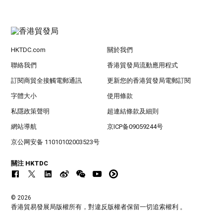
HKTDC.com
關於我們
聯絡我們
香港貿發局流動應用程式
訂閱商貿全接觸電郵通訊
更新您的香港貿發局電郵訂閱
字體大小
使用條款
私隱政策聲明
超連結條款及細則
網站導航
京ICP备09059244号
京公网安备 11010102003523号
關注 HKTDC
© 2026
香港貿易發展局版權所有，對違反版權者保留一切追索權利 。