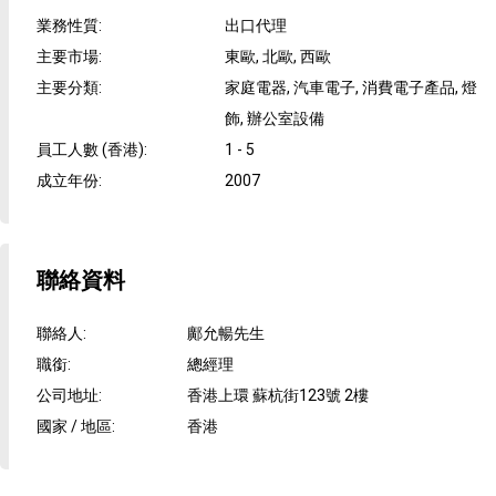
業務性質
:
出口代理
主要市場
:
東歐, 北歐, 西歐
主要分類
:
家庭電器, 汽車電子, 消費電子產品, 燈
飾, 辦公室設備
員工人數 (香港)
:
1 - 5
成立年份
:
2007
聯絡資料
聯絡人
:
鄺允暢先生
職銜
:
總經理
公司地址
:
香港上環 蘇杭街123號 2樓
國家 / 地區
:
香港