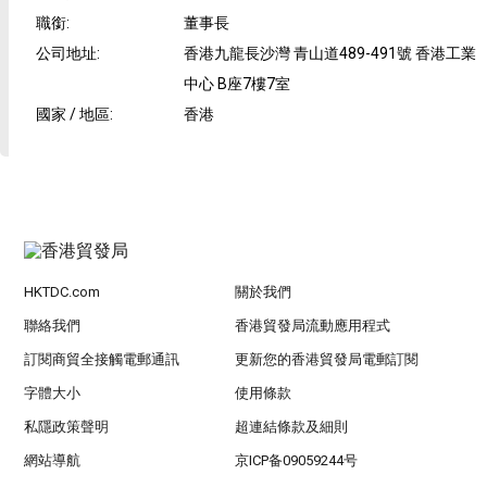
職銜
:
董事長
公司地址
:
香港九龍長沙灣 青山道489-491號 香港工業
中心 B座7樓7室
國家 / 地區
:
香港
HKTDC.com
關於我們
聯絡我們
香港貿發局流動應用程式
訂閱商貿全接觸電郵通訊
更新您的香港貿發局電郵訂閱
字體大小
使用條款
私隱政策聲明
超連結條款及細則
網站導航
京ICP备09059244号