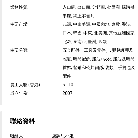
業務性質
:
入口商, 出口商, 分銷商, 批發商, 採購辦
事處, 網上零售商
主要市場
:
非洲, 中南美洲, 中國內地, 東歐, 香港,
日本, 韓國, 中東, 北美洲, 其他亞洲國家,
北歐, 東南亞, 臺灣, 西歐
主要分類
:
五金配件（工具及零件）, 嬰兒護理及
照顧, 時尚配飾, 服裝/成衣, 服裝及時尚
首飾, 營銷和公共關係, 袋類、手提包及
配件
員工人數 (香港)
:
6 - 10
成立年份
:
2007
聯絡資料
聯絡人
:
盧詠思小姐