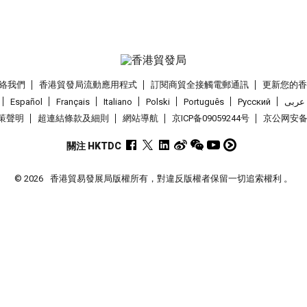
絡我們
香港貿發局流動應用程式
訂閱商貿全接觸電郵通訊
更新您的
Español
Français
Italiano
Polski
Português
Pусский
عربى
策聲明
超連結條款及細則
網站導航
京ICP备09059244号
京公网安备 1
關注 HKTDC
© 2026
香港貿易發展局版權所有，對違反版權者保留一切追索權利 。