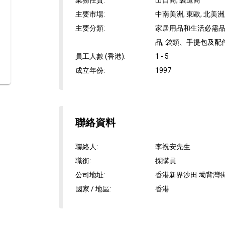
業務性質
:
出口商, 製造商
主要市場
:
中南美洲, 東歐, 北美洲,
主要分類
:
家居用品和生活必需品,
品, 袋類、手提包及配件
員工人數 (香港)
:
1 - 5
成立年份
:
1997
聯絡資料
聯絡人
:
李祝安先生
職銜
:
採購員
公司地址
:
香港新界沙田 坳背灣街3
國家 / 地區
:
香港