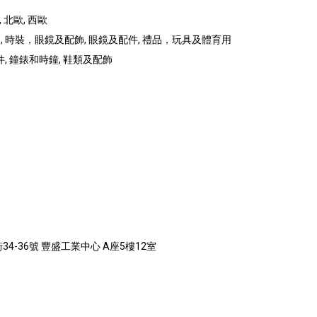
 北歐, 西歐
 時裝，眼鏡及配飾, 眼鏡及配件, 禮品，玩具及體育用
, 鐘錶和時鐘, 鞋類及配飾
4-36號 豐盛工業中心 A座5樓12室