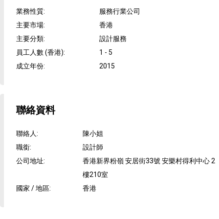
業務性質
:
服務行業公司
主要市場
:
香港
主要分類
:
設計服務
員工人數 (香港)
:
1 - 5
成立年份
:
2015
聯絡資料
聯絡人
:
陳小姐
職銜
:
設計師
公司地址
:
香港新界粉嶺 安居街33號 安樂村得利中心 2
樓210室
國家 / 地區
:
香港