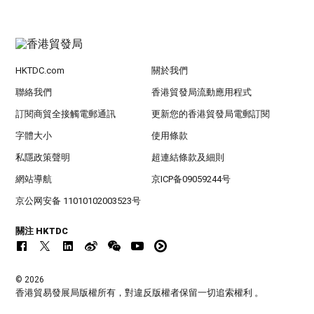
HKTDC.com
關於我們
聯絡我們
香港貿發局流動應用程式
訂閱商貿全接觸電郵通訊
更新您的香港貿發局電郵訂閱
字體大小
使用條款
私隱政策聲明
超連結條款及細則
網站導航
京ICP备09059244号
京公网安备 11010102003523号
關注 HKTDC
© 2026
香港貿易發展局版權所有，對違反版權者保留一切追索權利 。