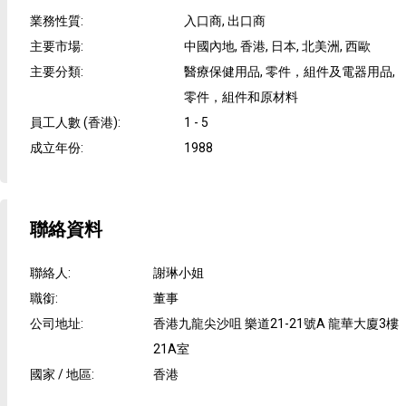
業務性質
:
入口商, 出口商
主要市場
:
中國內地, 香港, 日本, 北美洲, 西歐
主要分類
:
醫療保健用品, 零件，組件及電器用品,
零件，組件和原材料
員工人數 (香港)
:
1 - 5
成立年份
:
1988
聯絡資料
聯絡人
:
謝琳小姐
職銜
:
董事
公司地址
:
香港九龍尖沙咀 樂道21-21號A 龍華大廈3樓
21A室
國家 / 地區
:
香港