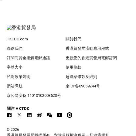
HKTDC.com
關於我們
聯絡我們
香港貿發局流動應用程式
訂閱商貿全接觸電郵通訊
更新您的香港貿發局電郵訂閱
字體大小
使用條款
私隱政策聲明
超連結條款及細則
網站導航
京ICP备09059244号
京公网安备 11010102003523号
關注 HKTDC
© 2026
香港貿易發展局版權所有，對違反版權者保留一切追索權利 。