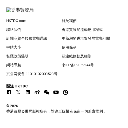
HKTDC.com
關於我們
聯絡我們
香港貿發局流動應用程式
訂閱商貿全接觸電郵通訊
更新您的香港貿發局電郵訂閱
字體大小
使用條款
私隱政策聲明
超連結條款及細則
網站導航
京ICP备09059244号
京公网安备 11010102003523号
關注 HKTDC
© 2026
香港貿易發展局版權所有，對違反版權者保留一切追索權利 。