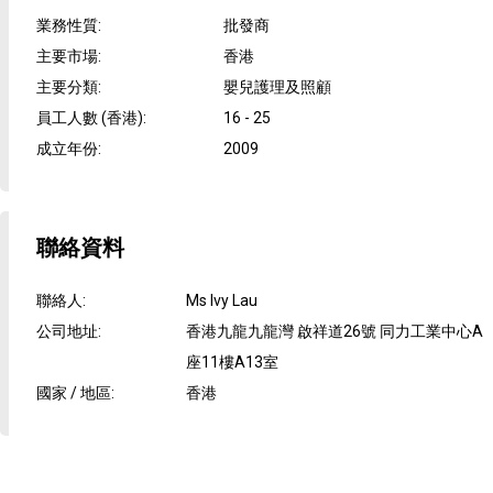
業務性質
:
批發商
主要市場
:
香港
主要分類
:
嬰兒護理及照顧
員工人數 (香港)
:
16 - 25
成立年份
:
2009
聯絡資料
聯絡人
:
Ms Ivy Lau
公司地址
:
香港九龍九龍灣 啟祥道26號 同力工業中心A
座11樓A13室
國家 / 地區
:
香港