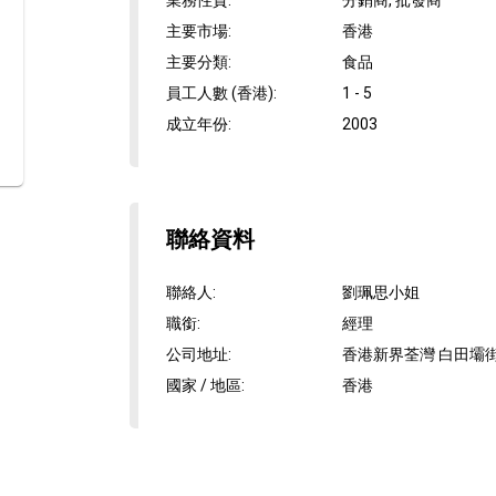
業務性質
:
分銷商, 批發商
主要市場
:
香港
主要分類
:
食品
員工人數 (香港)
:
1 - 5
成立年份
:
2003
聯絡資料
聯絡人
:
劉珮思小姐
職銜
:
經理
公司地址
:
香港新界荃灣 白田壩街2
國家 / 地區
:
香港