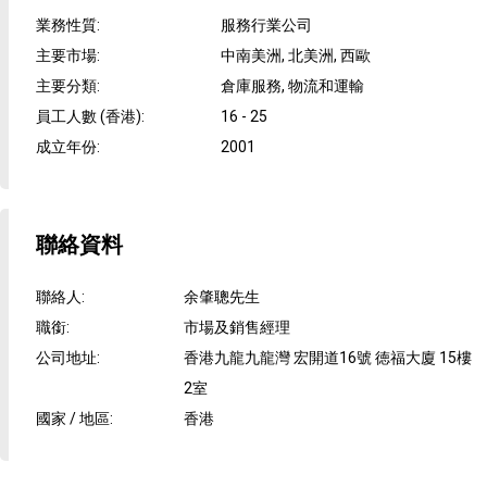
業務性質
:
服務行業公司
主要市場
:
中南美洲, 北美洲, 西歐
主要分類
:
倉庫服務, 物流和運輸
員工人數 (香港)
:
16 - 25
成立年份
:
2001
聯絡資料
聯絡人
:
余肇聰先生
職銜
:
市場及銷售經理
公司地址
:
香港九龍九龍灣 宏開道16號 徳福大廈 15樓
2室
國家 / 地區
:
香港