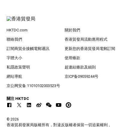
HKTDC.com
關於我們
聯絡我們
香港貿發局流動應用程式
訂閱商貿全接觸電郵通訊
更新您的香港貿發局電郵訂閱
字體大小
使用條款
私隱政策聲明
超連結條款及細則
網站導航
京ICP备09059244号
京公网安备 11010102003523号
關注 HKTDC
© 2026
香港貿易發展局版權所有，對違反版權者保留一切追索權利 。