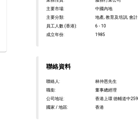
業務性質
:
服務行業公司
主要市場
:
中國內地
主要分類
:
地產, 教育及培訓, 會
員工人數 (香港)
:
6 - 10
成立年份
:
1985
聯絡資料
聯絡人
:
林仲恩先生
職銜
:
董事總經理
公司地址
:
香港上環 徳輔道中259
國家 / 地區
:
香港