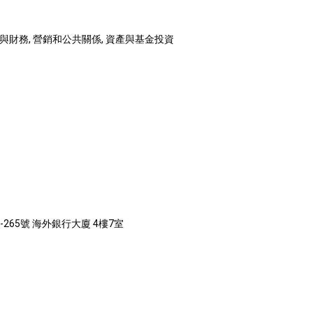
計與財務, 營銷和公共關係, 資產與基金投資
-265號 海外銀行大廈 4樓7室