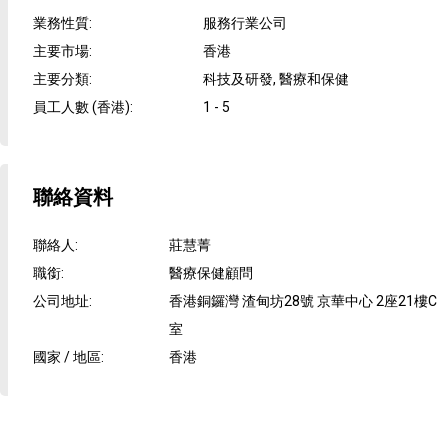
業務性質
:
服務行業公司
主要市場
:
香港
主要分類
:
科技及研發, 醫療和保健
員工人數 (香港)
:
1 - 5
聯絡資料
聯絡人
:
莊慧菁
職銜
:
醫療保健顧問
公司地址
:
香港銅鑼灣 渣甸坊28號 京華中心 2座21樓C
室
國家 / 地區
:
香港