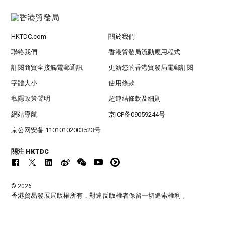
HKTDC.com
關於我們
聯絡我們
香港貿發局流動應用程式
訂閱商貿全接觸電郵通訊
更新您的香港貿發局電郵訂閱
字體大小
使用條款
私隱政策聲明
超連結條款及細則
網站導航
京ICP备09059244号
京公网安备 11010102003523号
關注 HKTDC
© 2026
香港貿易發展局版權所有，對違反版權者保留一切追索權利 。