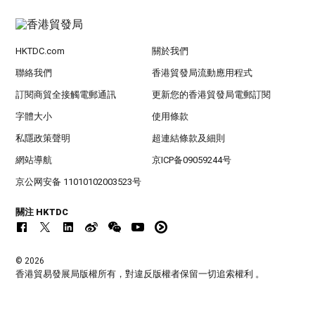
HKTDC.com
關於我們
聯絡我們
香港貿發局流動應用程式
訂閱商貿全接觸電郵通訊
更新您的香港貿發局電郵訂閱
字體大小
使用條款
私隱政策聲明
超連結條款及細則
網站導航
京ICP备09059244号
京公网安备 11010102003523号
關注 HKTDC
© 2026
香港貿易發展局版權所有，對違反版權者保留一切追索權利 。