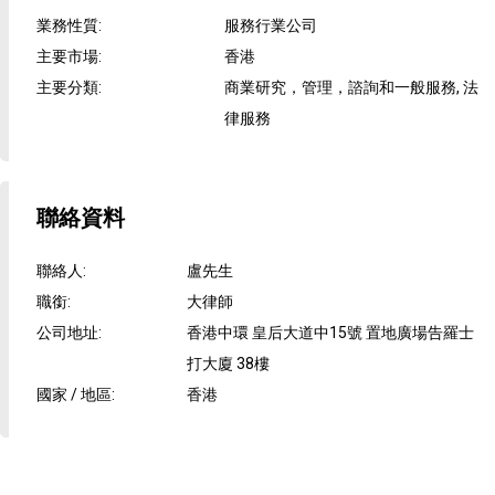
業務性質
:
服務行業公司
主要市場
:
香港
主要分類
:
商業研究，管理，諮詢和一般服務, 法
律服務
聯絡資料
聯絡人
:
盧先生
職銜
:
大律師
公司地址
:
香港中環 皇后大道中15號 置地廣場告羅士
打大廈 38樓
國家 / 地區
:
香港